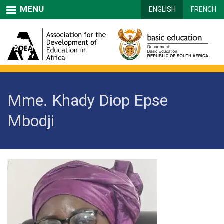
Skip
MENU
ENGLISH
FRENCH
to
main
content
Mme. Khady Diop Epse
Mbodji